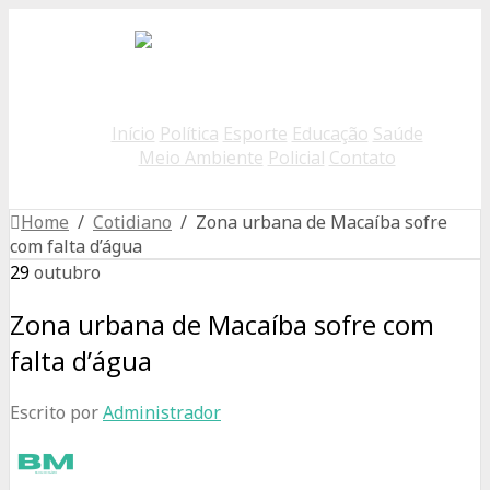
Início
Política
Esporte
Educação
Saúde
Meio Ambiente
Policial
Contato
Home
/
Cotidiano
/ Zona urbana de Macaíba sofre
com falta d’água
29
outubro
Zona urbana de Macaíba sofre com
falta d’água
Escrito por
Administrador