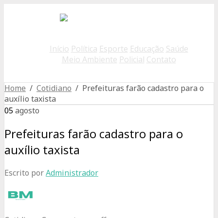
Início
Política
Esporte
Educação
Saúde
Meio Ambiente
Policial
Contato
Home
/
Cotidiano
/ Prefeituras farão cadastro para o
auxílio taxista
05
agosto
Prefeituras farão cadastro para o
auxílio taxista
Escrito por
Administrador