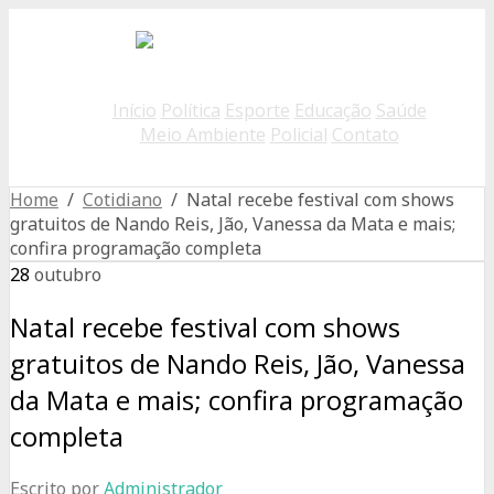
Início
Política
Esporte
Educação
Saúde
Meio Ambiente
Policial
Contato
Home
/
Cotidiano
/ Natal recebe festival com shows
gratuitos de Nando Reis, Jão, Vanessa da Mata e mais;
confira programação completa
28
outubro
Natal recebe festival com shows
gratuitos de Nando Reis, Jão, Vanessa
da Mata e mais; confira programação
completa
Escrito por
Administrador