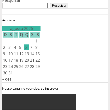
Pesquisar
Pesquisar
Arquivos
agosto 2026
D
S
T
Q
Q
S
S
1
2
3
4
5
6
7
8
9
10
11
12
13
14
15
16
17
18
19
20
21
22
23
24
25
26
27
28
29
30
31
« dez
Nosso canal no you tube, se inscreva