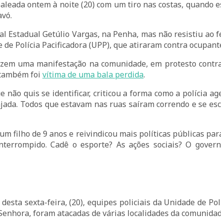
aleada ontem à noite (20) com um tiro nas costas, quando
avó.
tal Estadual Getúlio Vargas, na Penha, mas não resistiu ao 
ade de Polícia Pacificadora (UPP), que atiraram contra ocupan
zem uma manifestação na comunidade, em protesto contra 
e também foi
vítima de uma bala perdida
.
não quis se identificar, criticou a forma como a polícia ag
ajada. Todos que estavam nas ruas saíram correndo e se es
um filho de 9 anos e reivindicou mais políticas públicas pa
nterrompido. Cadê o esporte? As ações sociais? O gover
h desta sexta-feira, (20), equipes policiais da Unidade de P
enhora, foram atacadas de várias localidades da comunidade