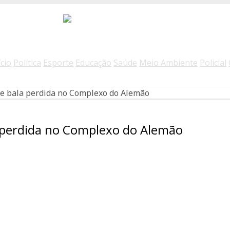
ício
Política
Esporte
Educação
Saúde
Meio Ambiente
Policial
e bala perdida no Complexo do Alemão
a perdida no Complexo do Alemão