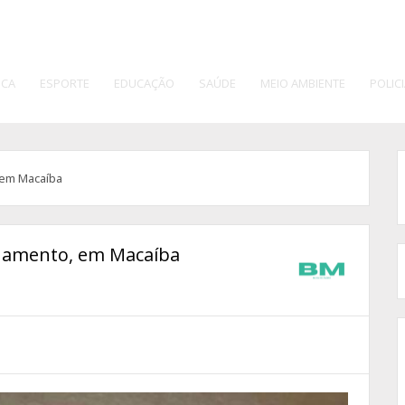
ICA
ESPORTE
EDUCAÇÃO
SAÚDE
MEIO AMBIENTE
POLICI
em Macaíba
namento, em Macaíba