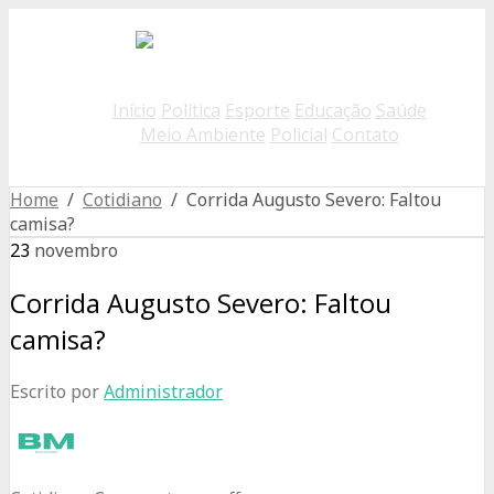
Início
Política
Esporte
Educação
Saúde
Meio Ambiente
Policial
Contato
Home
/
Cotidiano
/ Corrida Augusto Severo: Faltou
camisa?
23
novembro
Corrida Augusto Severo: Faltou
camisa?
Escrito por
Administrador