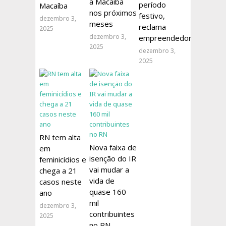
a Macaíba
período
Macaíba
nos próximos
festivo,
dezembro 3,
meses
reclama
2025
dezembro 3,
empreendedores
2025
dezembro 3,
2025
RN tem alta
Nova faixa de
em
isenção do IR
feminicídios e
vai mudar a
chega a 21
vida de
casos neste
quase 160
ano
mil
dezembro 3,
contribuintes
2025
no RN