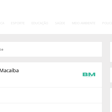
ICA
ESPORTE
EDUCAÇÃO
SAÚDE
MEIO AMBIENTE
POLICI
íba
 Macaíba