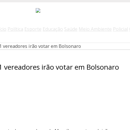
ício
Política
Esporte
Educação
Saúde
Meio Ambiente
Policial
1 vereadores irão votar em Bolsonaro
1 vereadores irão votar em Bolsonaro