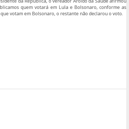
sidente da República, o vereador Aroldo da Saúde afirmou
ublicamos quem votará em Lula e Bolsonaro, conforme as
 que votam em Bolsonaro, o restante não declarou o voto.