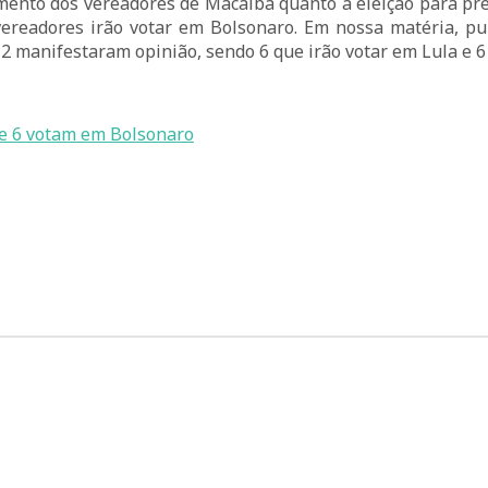
mento dos vereadores de Macaíba quanto a eleição para pre
ereadores irão votar em Bolsonaro. Em nossa matéria, p
2 manifestaram opinião, sendo 6 que irão votar em Lula e 6
e 6 votam em Bolsonaro