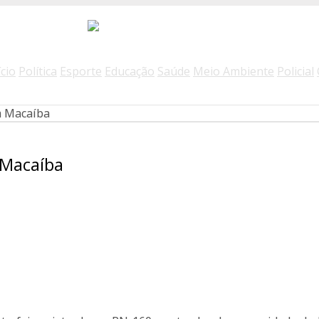
ício
Política
Esporte
Educação
Saúde
Meio Ambiente
Policial
m Macaíba
 Macaíba