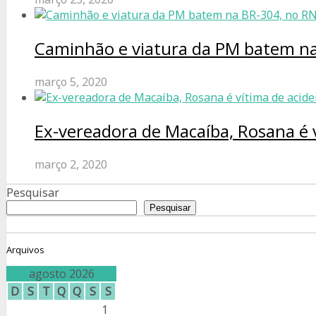
Caminhão e viatura da PM batem na 
março 5, 2020
Ex-vereadora de Macaíba, Rosana é 
março 2, 2020
Pesquisar
Pesquisar
Arquivos
agosto 2026
D
S
T
Q
Q
S
S
1