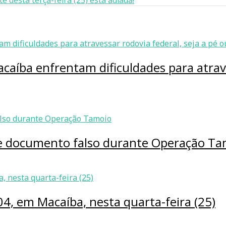
 desta terça-feira (25) está adiada!
caíba enfrentam dificuldades para atrave
 e documento falso durante Operação T
04, em Macaíba, nesta quarta-feira (25)