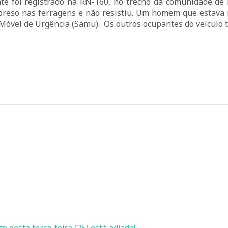
dente foi registrado na RN-160, no trecho da comunidade de
 preso nas ferragens e não resistiu. Um homem que estava
 Móvel de Urgência (Samu). Os outros ocupantes do veículo