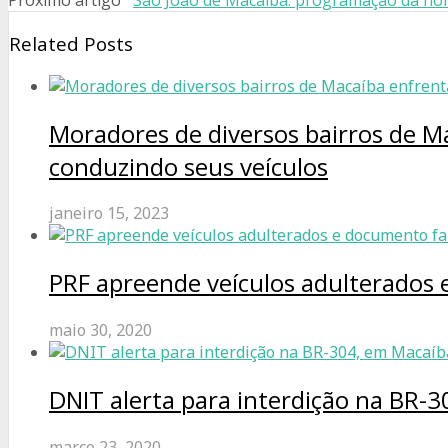
Próximo artigo
São João de Macaíba: programação da noite
Related Posts
Moradores de diversos bairros de Ma
conduzindo seus veículos
janeiro 15, 2023
PRF apreende veículos adulterados
maio 30, 2020
DNIT alerta para interdição na BR-3
março 23, 2020