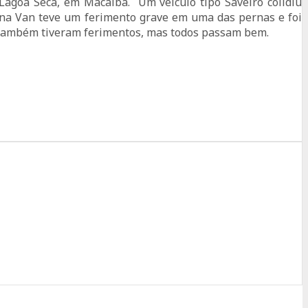
 Lagoa Seca, em Macaíba. Um veículo tipo Saveiro colidiu
 na Van teve um ferimento grave em uma das pernas e foi
 também tiveram ferimentos, mas todos passam bem.