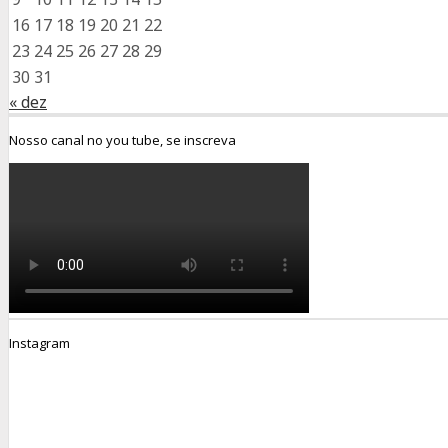
16
17
18
19
20
21
22
23
24
25
26
27
28
29
30
31
« dez
Nosso canal no you tube, se inscreva
Instagram