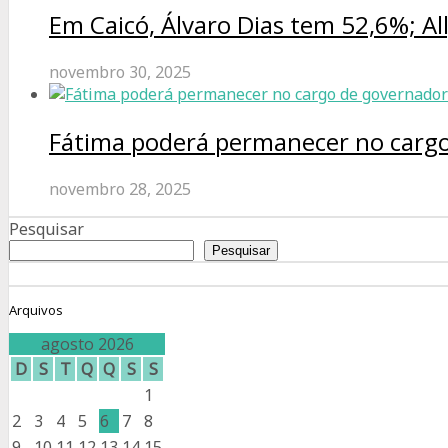
Em Caicó, Álvaro Dias tem 52,6%; Al
novembro 30, 2025
Fátima poderá permanecer no cargo
novembro 28, 2025
Pesquisar
Pesquisar
Arquivos
agosto 2026
D
S
T
Q
Q
S
S
1
2
3
4
5
6
7
8
9
10
11
12
13
14
15