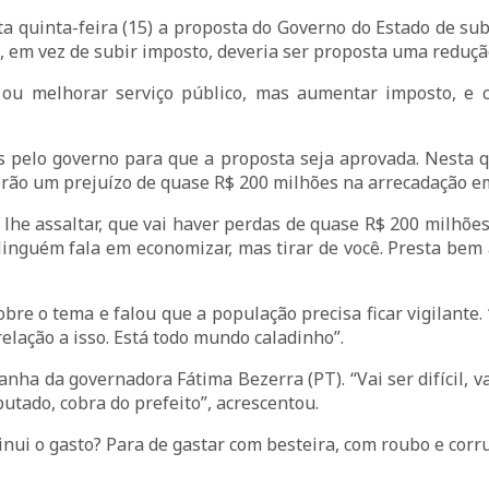
 quinta-feira (15) a proposta do Governo do Estado de subi
, em vez de subir imposto, deveria ser proposta uma reduçã
 ou melhorar serviço público, mas aumentar imposto, e c
pelo governo para que a proposta seja aprovada. Nesta quin
rerão um prejuízo de quase R$ 200 milhões na arrecadação e
 lhe assaltar, que vai haver perdas de quase R$ 200 milhõe
 Ninguém fala em economizar, mas tirar de você. Presta bem 
re o tema e falou que a população precisa ficar vigilante. 
lação a isso. Está todo mundo caladinho”.
ha da governadora Fátima Bezerra (PT). “Vai ser difícil, va
putado, cobra do prefeito”, acrescentou.
minui o gasto? Para de gastar com besteira, com roubo e corru