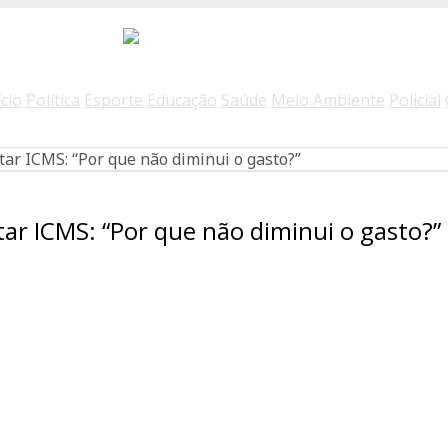
ício
Política
Esporte
Educação
Saúde
Meio Ambiente
Policial
ar ICMS: “Por que não diminui o gasto?”
ar ICMS: “Por que não diminui o gasto?”