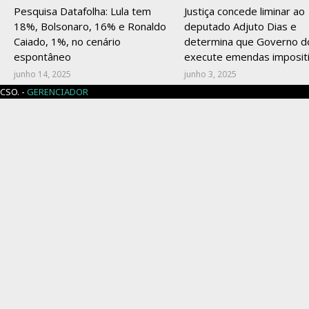
Pesquisa Datafolha: Lula tem
Justiça concede liminar ao
18%, Bolsonaro, 16% e Ronaldo
deputado Adjuto Dias e
Caiado, 1%, no cenário
determina que Governo d
espontâneo
execute emendas imposit
junho 14, 2025
junho 3, 2025
CSO. -
GERENCIADOR