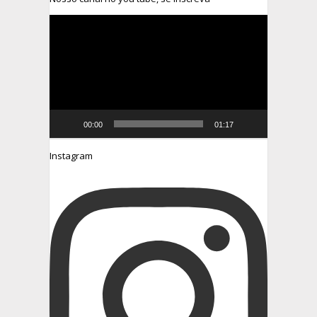
Tocador
de
vídeo
00:00
01:17
Instagram