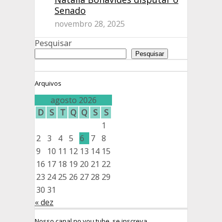
Senado
novembro 28, 2025
Pesquisar
Pesquisar
Arquivos
agosto 2026
D
S
T
Q
Q
S
S
1
2
3
4
5
6
7
8
9
10
11
12
13
14
15
16
17
18
19
20
21
22
23
24
25
26
27
28
29
30
31
« dez
Nosso canal no you tube, se inscreva