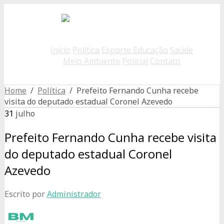
Início
Política
Esporte
Educação
Saúde
Meio Ambiente
Policial
Contato
Home
/
Política
/ Prefeito Fernando Cunha recebe
visita do deputado estadual Coronel Azevedo
31
julho
Prefeito Fernando Cunha recebe visita
do deputado estadual Coronel
Azevedo
Escrito por
Administrador