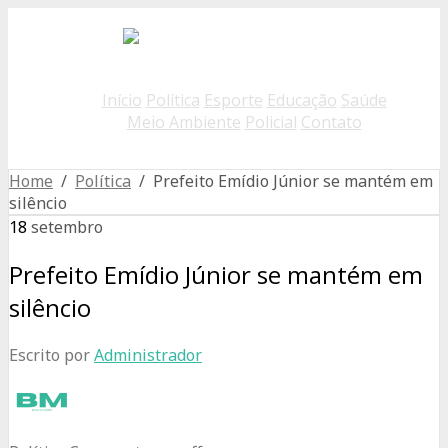
Início
Política
Esporte
Educação
Saúde
Meio Ambiente
Policial
Contato
Home
/
Política
/ Prefeito Emídio Júnior se mantém em
silêncio
18
setembro
Prefeito Emídio Júnior se mantém em
silêncio
Escrito por
Administrador