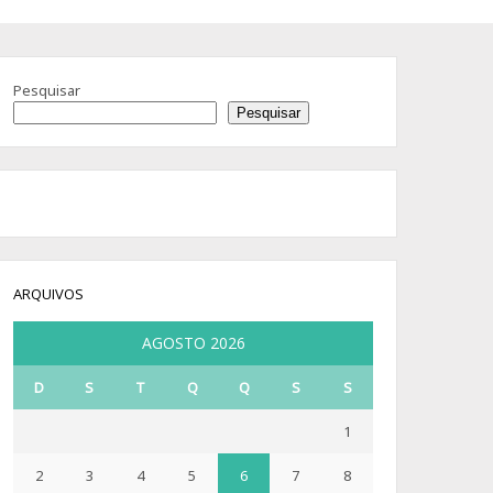
Pesquisar
Pesquisar
ARQUIVOS
AGOSTO 2026
D
S
T
Q
Q
S
S
1
2
3
4
5
6
7
8