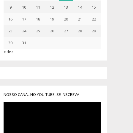
9
10
11
12
13
14
15
16
17
18
19
20
21
22
23
24
25
26
27
28
29
30
31
« dez
NOSSO CANAL NO YOU TUBE, SE INSCREVA
Tocador
de
vídeo