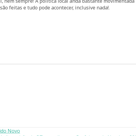
l, nem sempre! A política local anda bastante movimentada
o feitas e tudo pode acontecer, inclusive nada!.
tido Novo