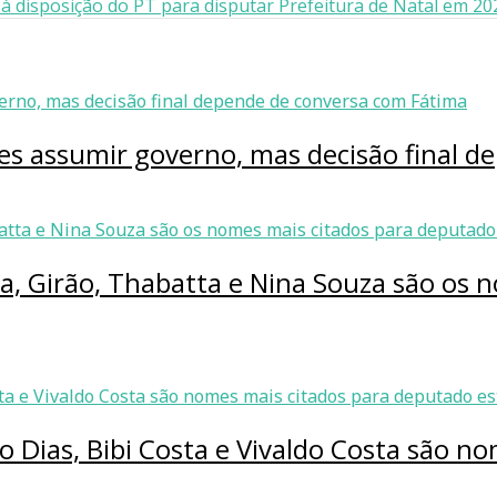
 disposição do PT para disputar Prefeitura de Natal em 20
ves assumir governo, mas decisão final 
ia, Girão, Thabatta e Nina Souza são os
o Dias, Bibi Costa e Vivaldo Costa são n