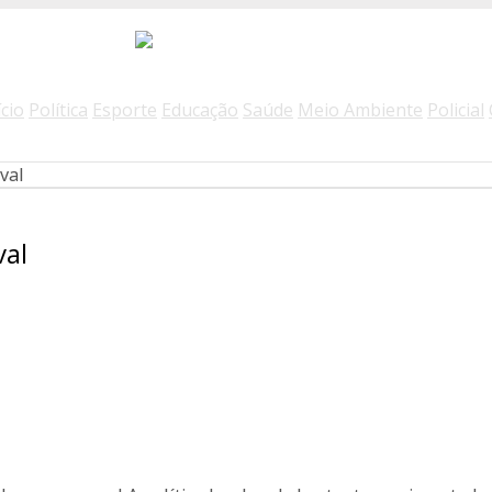
ício
Política
Esporte
Educação
Saúde
Meio Ambiente
Policial
val
val