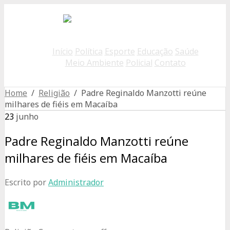
Início
Política
Esporte
Educação
Saúde
Meio Ambiente
Policial
Contato
Home
/
Religião
/ Padre Reginaldo Manzotti reúne
milhares de fiéis em Macaíba
23
junho
Padre Reginaldo Manzotti reúne
milhares de fiéis em Macaíba
Escrito por
Administrador