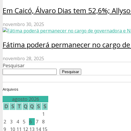
Em Caicó, Álvaro Dias tem 52,6%; Allys
novembro 30, 2025
Fátima poderá permanecer no cargo de 
novembro 28, 2025
Pesquisar
Pesquisar
Arquivos
agosto 2026
D
S
T
Q
Q
S
S
1
2
3
4
5
6
7
8
9
10
11
12
13
14
15