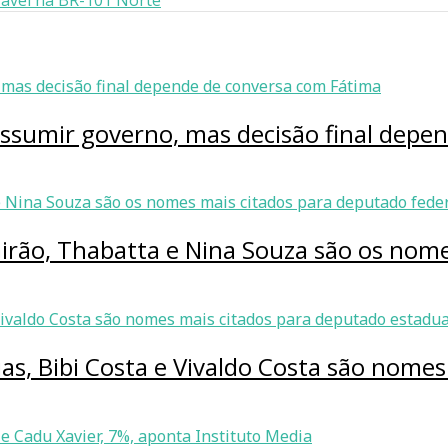
ável na BR-101 Norte
assumir governo, mas decisão final dep
 Girão, Thabatta e Nina Souza são os nom
ias, Bibi Costa e Vivaldo Costa são nome