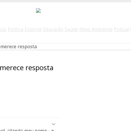
ício
Política
Esporte
Educação
Saúde
Meio Ambiente
Policial
 merece resposta
 merece resposta