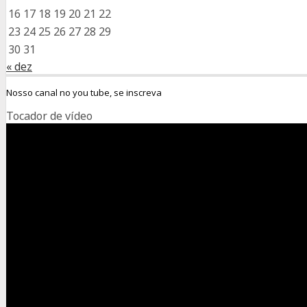
16
17
18
19
20
21
22
23
24
25
26
27
28
29
30
31
« dez
Nosso canal no you tube, se inscreva
Tocador de vídeo