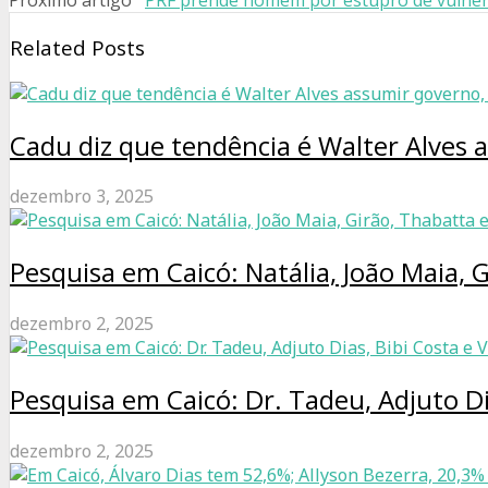
Próximo artigo
PRF prende homem por estupro de vulner
Related Posts
Cadu diz que tendência é Walter Alves 
dezembro 3, 2025
Pesquisa em Caicó: Natália, João Maia,
dezembro 2, 2025
Pesquisa em Caicó: Dr. Tadeu, Adjuto D
dezembro 2, 2025