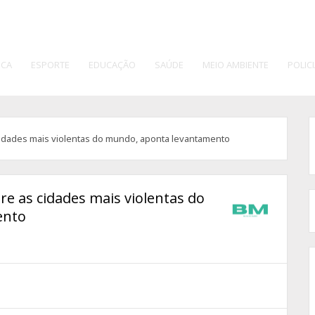
ICA
ESPORTE
EDUCAÇÃO
SAÚDE
MEIO AMBIENTE
POLICI
cidades mais violentas do mundo, aponta levantamento
re as cidades mais violentas do
ento