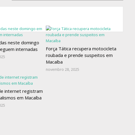
adas neste domingo
Força Tática recupera motocicleta
eguem internadas
roubada e prende suspeitos em
025
Macaíba
novembro 28, 2025
e internet registram
dalismos em Macaíba
025