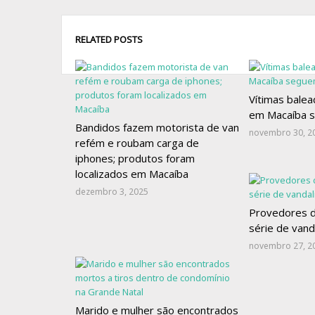
RELATED POSTS
Vítimas bale
em Macaíba s
Bandidos fazem motorista de van
novembro 30, 2
refém e roubam carga de
iphones; produtos foram
localizados em Macaíba
dezembro 3, 2025
Provedores d
série de van
novembro 27, 2
Marido e mulher são encontrados