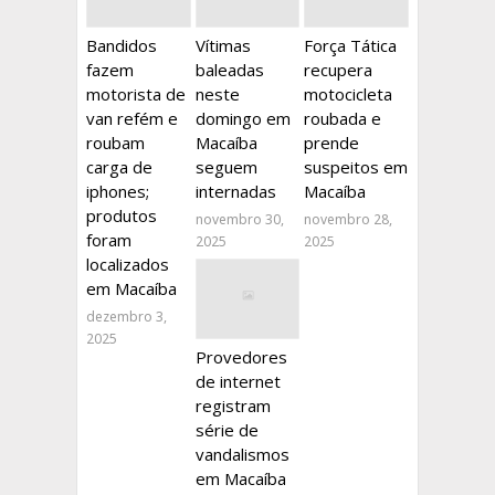
Bandidos
Vítimas
Força Tática
fazem
baleadas
recupera
motorista de
neste
motocicleta
van refém e
domingo em
roubada e
roubam
Macaíba
prende
carga de
seguem
suspeitos em
iphones;
internadas
Macaíba
produtos
novembro 30,
novembro 28,
foram
2025
2025
localizados
em Macaíba
dezembro 3,
2025
Provedores
de internet
registram
série de
vandalismos
em Macaíba