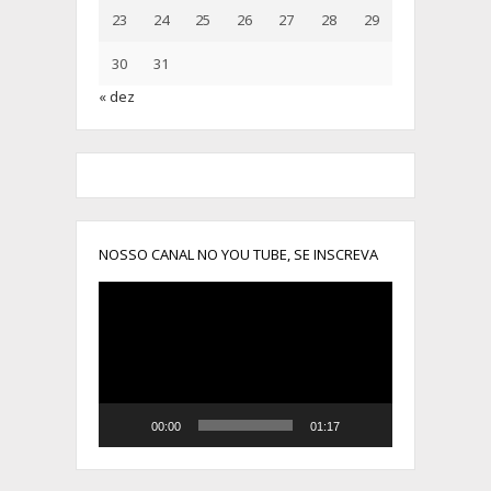
23
24
25
26
27
28
29
30
31
« dez
NOSSO CANAL NO YOU TUBE, SE INSCREVA
Tocador
de
vídeo
00:00
01:17