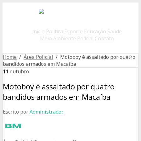
Início
Política
Esporte
Educação
Saúde
Meio Ambiente
Policial
Contato
Home
/
Área Policial
/ Motoboy é assaltado por quatro
bandidos armados em Macaíba
11
outubro
Motoboy é assaltado por quatro
bandidos armados em Macaíba
Escrito por
Administrador