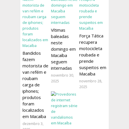
Vítimas
Força Tática
baleadas
recupera
neste
motocicleta
domingo em
Bandidos
roubada e
Macaíba
fazem
prende
seguem
motorista de
suspeitos em
internadas
van refém e
Macaíba
novembro 30,
roubam
2025
novembro 28,
carga de
2025
iphones;
produtos
foram
localizados
em Macaíba
dezembro 3,