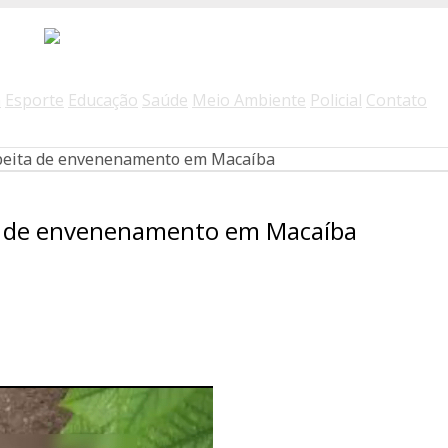
a
Esporte
Educação
Saúde
Meio Ambiente
Policial
Contato
peita de envenenamento em Macaíba
a de envenenamento em Macaíba