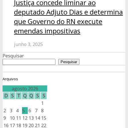
Justiça concede liminar ao
deputado Adjuto Dias e determina
que Governo do RN execute
emendas impositivas
junho 3, 2025
Pesquisar
Pesquisar
Arquivos
agosto 2026
D
S
T
Q
Q
S
S
1
2
3
4
5
6
7
8
9
10
11
12
13
14
15
16
17
18
19
20
21
22