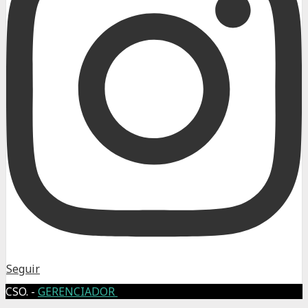
Seguir
CSO. -
GERENCIADOR