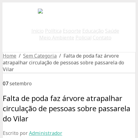
Início
Política
Esporte
Educação
Saúde
Meio Ambiente
Policial
Contato
Home
/
Sem Categoria
/ Falta de poda faz árvore
atrapalhar circulação de pessoas sobre passarela do
Vilar
07
setembro
Falta de poda faz árvore atrapalhar
circulação de pessoas sobre passarela
do Vilar
Escrito por
Administrador