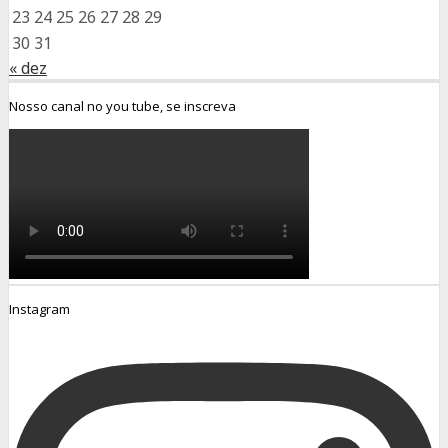
23
24
25
26
27
28
29
30
31
« dez
Nosso canal no you tube, se inscreva
Instagram