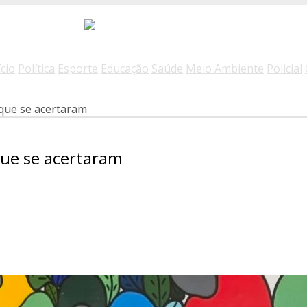
ício
Política
Esporte
Educação
Saúde
Meio Ambiente
Policial
ique se acertaram
que se acertaram