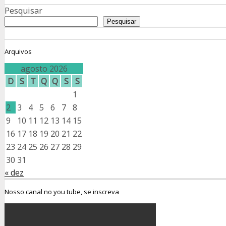
Pesquisar
Pesquisar
Arquivos
agosto 2026
D
S
T
Q
Q
S
S
1
2
3
4
5
6
7
8
9
10
11
12
13
14
15
16
17
18
19
20
21
22
23
24
25
26
27
28
29
30
31
« dez
Nosso canal no you tube, se inscreva