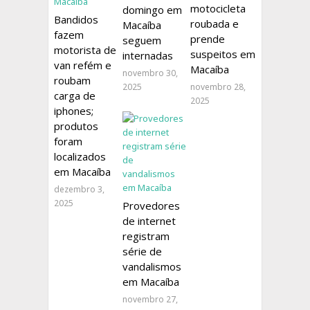
motocicleta
domingo em
Bandidos
roubada e
Macaíba
fazem
prende
seguem
motorista de
suspeitos em
internadas
van refém e
Macaíba
novembro 30,
roubam
2025
novembro 28,
carga de
2025
iphones;
produtos
foram
localizados
em Macaíba
dezembro 3,
2025
Provedores
de internet
registram
série de
vandalismos
em Macaíba
novembro 27,