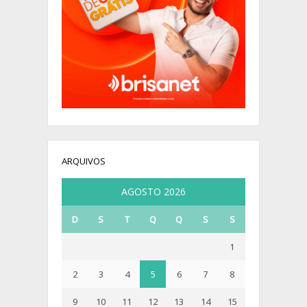
ARQUIVOS
AGOSTO 2026
D
S
T
Q
Q
S
S
1
2
3
4
5
6
7
8
9
10
11
12
13
14
15