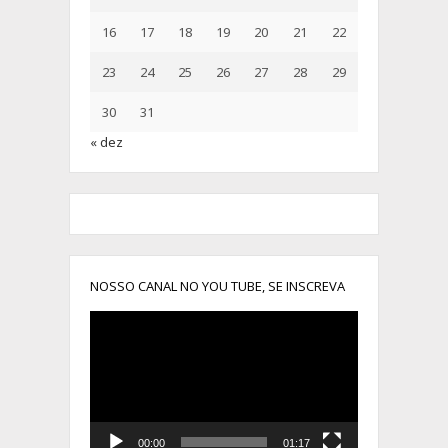
16
17
18
19
20
21
22
23
24
25
26
27
28
29
30
31
« dez
NOSSO CANAL NO YOU TUBE, SE INSCREVA
Tocador
de
vídeo
00:00
01:17