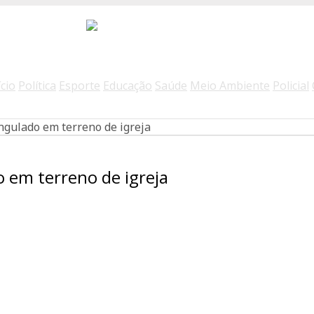
ício
Política
Esporte
Educação
Saúde
Meio Ambiente
Policial
ngulado em terreno de igreja
o em terreno de igreja