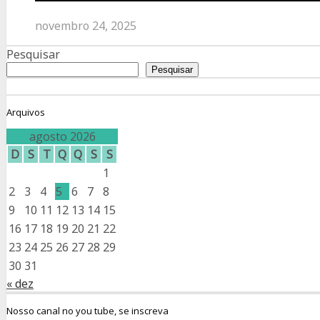
novembro 24, 2025
Pesquisar
Pesquisar
Arquivos
agosto 2026
D
S
T
Q
Q
S
S
1
2
3
4
5
6
7
8
9
10
11
12
13
14
15
16
17
18
19
20
21
22
23
24
25
26
27
28
29
30
31
« dez
Nosso canal no you tube, se inscreva