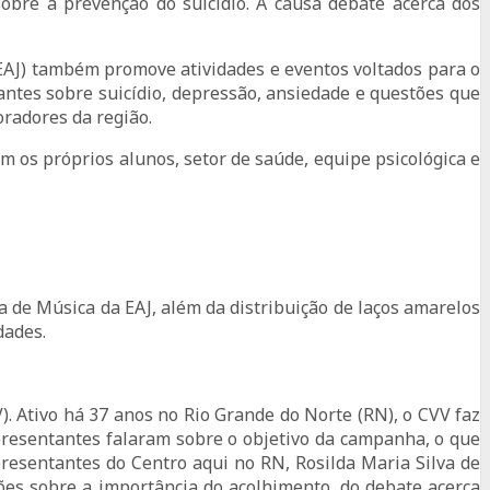
bre a prevenção do suicídio. A causa debate acerca dos
(EAJ) também promove atividades e eventos voltados para o
ntes sobre suicídio, depressão, ansiedade e questões que
radores da região.
m os próprios alunos, setor de saúde, equipe psicológica e
 de Música da EAJ, além da distribuição de laços amarelos
dades.
). Ativo há 37 anos no Rio Grande do Norte (RN), o CVV faz
presentantes falaram sobre o objetivo da campanha, o que
presentantes do Centro aqui no RN, Rosilda Maria Silva de
ões sobre a importância do acolhimento, do debate acerca