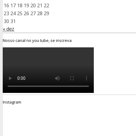
16
17
18
19
20
21
22
23
24
25
26
27
28
29
30
31
« dez
Nosso canal no you tube, se inscreva
Instagram