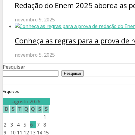
Redação do Enem 2025 aborda as pe
novembro 9, 2025
Conheça as regras para a prova de
novembro 5, 2025
Pesquisar
Pesquisar
Arquivos
agosto 2026
D
S
T
Q
Q
S
S
1
2
3
4
5
6
7
8
9
10
11
12
13
14
15