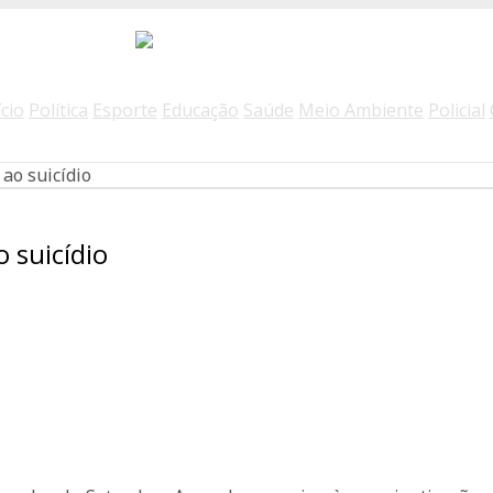
ício
Política
Esporte
Educação
Saúde
Meio Ambiente
Policial
ao suicídio
 suicídio