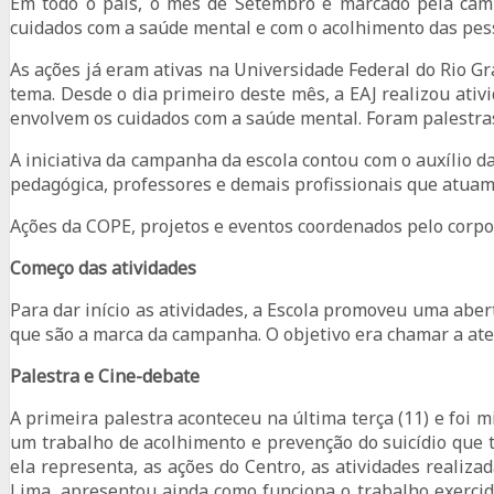
Em todo o país, o mês de Setembro é marcado pela camp
cuidados com a saúde mental e com o acolhimento das pes
As ações já eram ativas na Universidade Federal do Rio G
tema. Desde o dia primeiro deste mês, a EAJ realizou at
envolvem os cuidados com a saúde mental. Foram palestras
A iniciativa da campanha da escola contou com o auxílio d
pedagógica, professores e demais profissionais que atuam 
Ações da COPE, projetos e eventos coordenados pelo corpo
Começo das atividades
Para dar início as atividades, a Escola promoveu uma abe
que são a marca da campanha. O objetivo era chamar a ate
Palestra e Cine-debate
A primeira palestra aconteceu na última terça (11) e foi 
um trabalho de acolhimento e prevenção do suicídio que 
ela representa, as ações do Centro, as atividades realiz
Lima, apresentou ainda como funciona o trabalho exercid