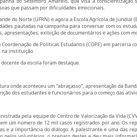
anha do Setembro Amarelo, que visa à conscientização so
soas que passam por dificuldades emocionais.
rande do Norte (UFRN) e agora a Escola Agrícola de Jundiaí 
ividades pautadas na campanha para conversar com os estuda
, apresentações, exibição de documentários e ações com mo
a Coordenação de Políticas Estudantis (COPE) em parceria co
na instituição.
 docente da escola foram destaque.
rtura onde aconteceu um “abraçasso”, apresentação da Banda
nção dos estudantes e funcionários para o começo das ativi
ministrada pela equipe do Centro de Valorização da Vida (CVV
tem um número de 12 mil casos registrados por ano. Os re
adas e a importância do diálogo. A palestrante e uma das re
o pelos voluntários, o preparo destes e deu mais informaç