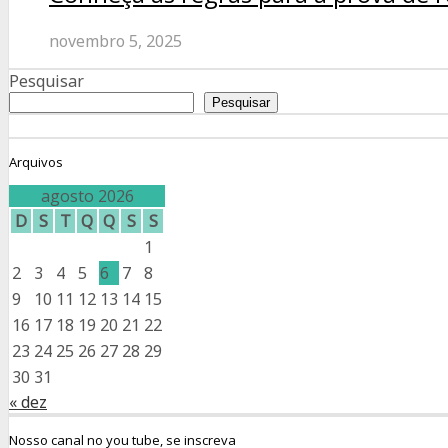
novembro 5, 2025
Pesquisar
Pesquisar
Arquivos
agosto 2026
D
S
T
Q
Q
S
S
1
2
3
4
5
6
7
8
9
10
11
12
13
14
15
16
17
18
19
20
21
22
23
24
25
26
27
28
29
30
31
« dez
Nosso canal no you tube, se inscreva