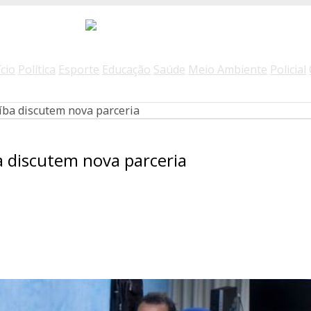
ício
Política
Esporte
Educação
Saúde
Meio Ambiente
Policial
íba discutem nova parceria
a discutem nova parceria