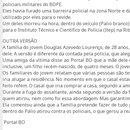
policiais militares do BOPE.
Eles havia furado uma barreira policial na zona Norte e 
utilizado por eles para o revide.
Um deles morreu na hora, dentro do veículo (Palio branco)
para o Instituto Técnico e Científico de Polícia (Itep) na Rib
OUTRA VERSÃO
A família do jovem Douglas Azevedo Lourenço, de 28 anos, 
dele. A versão é diferente da contada pela polícia, que al
Uma amiga da vítima disse ao Portal BO que a mãe dele o 
inclusive, um filho recém-nascido, de quatro meses. O jov
Os familiares do jovem relatam que várias pessoas são t
iria alugar a residência. No momento em que o casal est
feito refém. O casal que iria comprar a casa, segundo a ami
Durante a fuga do assaltante, ainda segundo a versão da 
quem atirou, nem como foi essa abordagem. Mas garantimos
Ela comentou ainda que a família pretende fazer de tudo
dentro do Pálio atirou contra os policiais, o que gerou a re
Portal BO