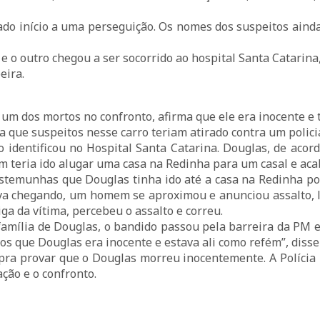
dado início a uma perseguição. Os nomes dos suspeitos aind
 e o outro chegou a ser socorrido ao hospital Santa Catarina
eira.
um dos mortos no confronto, afirma que ele era inocente e 
ega que suspeitos nesse carro teriam atirado contra um polic
identificou no Hospital Santa Catarina. Douglas, de acord
em teria ido alugar uma casa na Redinha para um casal e aca
estemunhas que Douglas tinha ido até a casa na Redinha po
ava chegando, um homem se aproximou e anunciou assalto, le
ga da vítima, percebeu o assalto e correu.
família de Douglas, o bandido passou pela barreira da PM e,
 que Douglas era inocente e estava ali como refém”, disse
 pra provar que o Douglas morreu inocentemente. A Polícia 
ação e o confronto.