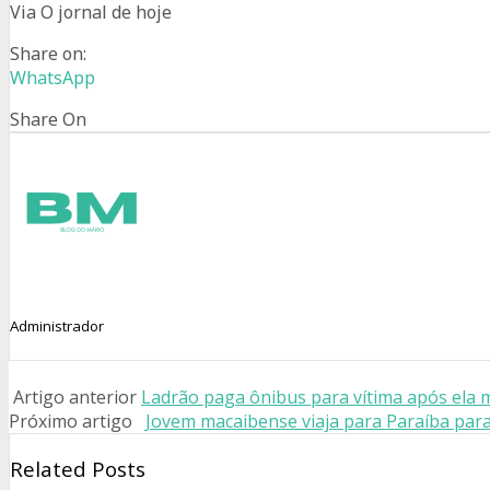
Via O jornal de hoje
Share on:
WhatsApp
Share On
Administrador
Artigo anterior
Ladrão paga ônibus para vítima após ela m
Próximo artigo
Jovem macaibense viaja para Paraíba para
Related Posts