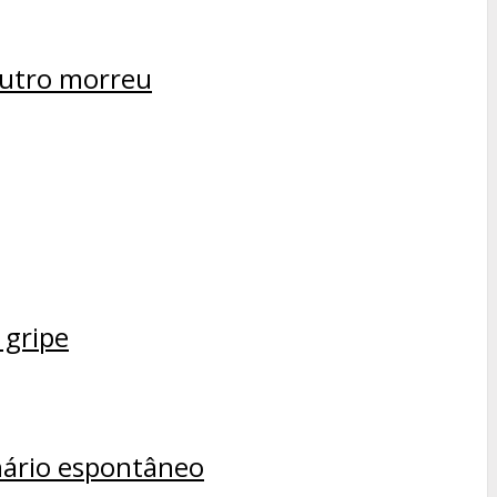
 outro morreu
 gripe
nário espontâneo