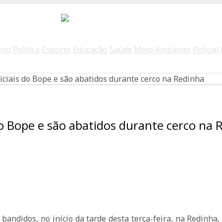
ício
Política
Esporte
Educação
Saúde
Meio Ambiente
Policial
iciais do Bope e são abatidos durante cerco na Redinha
do Bope e são abatidos durante cerco na 
bandidos, no início da tarde desta terça-feira, na Redinha