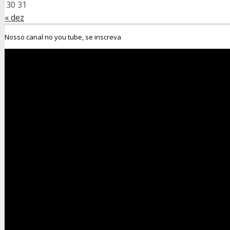
30
31
« dez
Nosso canal no you tube, se inscreva
Tocador
de
vídeo