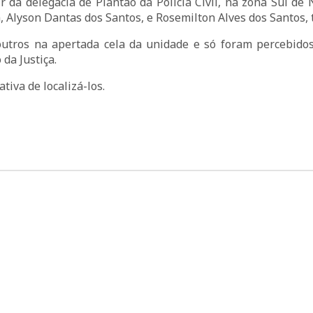
 da delegacia de Plantão da Polícia Civil, na zona Sul de 
a, Alyson Dantas dos Santos, e Rosemilton Alves dos Santos,
outros na apertada cela da unidade e só foram percebido
da Justiça.
ativa de localizá-los.