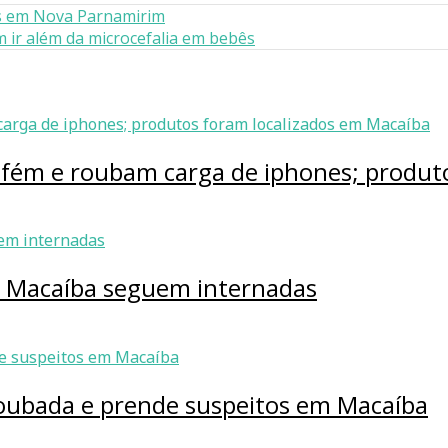
es em Nova Parnamirim
m ir além da microcefalia em bebês
efém e roubam carga de iphones; produt
m Macaíba seguem internadas
roubada e prende suspeitos em Macaíba