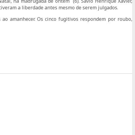
Natal, na madrugada de ontem (6). Sávio Henrique Xavier,
 tiveram a liberdade antes mesmo de serem julgados.
s ao amanhecer. Os cinco fugitivos respondem por roubo,