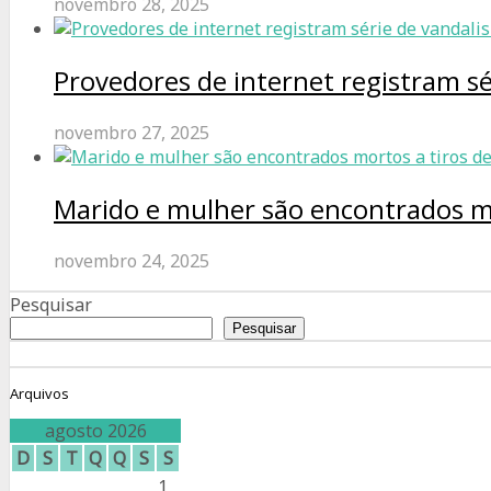
novembro 28, 2025
Provedores de internet registram s
novembro 27, 2025
Marido e mulher são encontrados m
novembro 24, 2025
Pesquisar
Pesquisar
Arquivos
agosto 2026
D
S
T
Q
Q
S
S
1