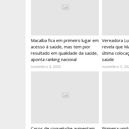
Macaíba fica em primeiro lugar em
Vereadora Lu
acesso à saúde, mas tem pior
revela que M
resultado em qualidade da saúde,
última coloca
aponta ranking nacional
saúde
novembro 4, 2025
novembro 3, 20
Casos de coqueluche aumentam
Primeira unid