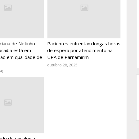
ciana de Netinho
Pacientes enfrentam longas horas
acaíba está em
de espera por atendimento na
ção em qualidade de
UPA de Parnamirim
outubro 28, 2025
25
ade de oncologia