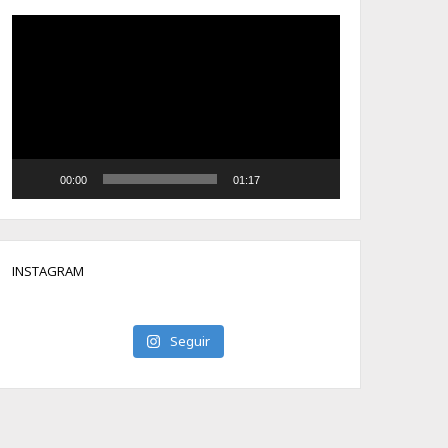
Tocador
de
vídeo
00:00
01:17
INSTAGRAM
Seguir