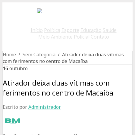
Início
Política
Esporte
Educação
Saúde
Meio Ambiente
Policial
Contato
Home
/
Sem Categoria
/ Atirador deixa duas vítimas
com ferimentos no centro de Macaíba
16
outubro
Atirador deixa duas vítimas com
ferimentos no centro de Macaíba
Escrito por
Administrador