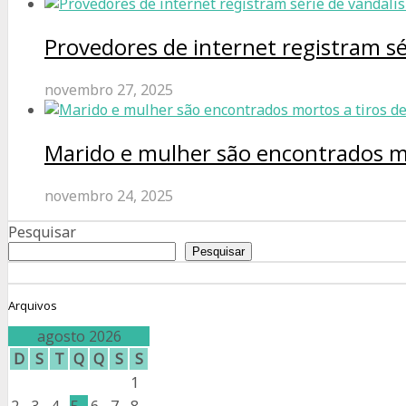
Provedores de internet registram s
novembro 27, 2025
Marido e mulher são encontrados m
novembro 24, 2025
Pesquisar
Pesquisar
Arquivos
agosto 2026
D
S
T
Q
Q
S
S
1
2
3
4
5
6
7
8