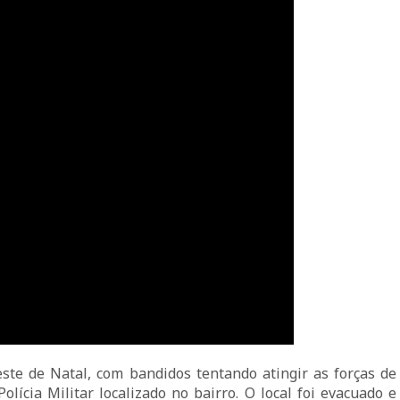
ste de Natal, com bandidos tentando atingir as forças de 
Polícia Militar localizado no bairro. O local foi evacuado 