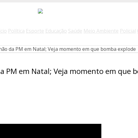
ício
Política
Esporte
Educação
Saúde
Meio Ambiente
Policial
lhão da PM em Natal; Veja momento em que bomba explode
 da PM em Natal; Veja momento em que 