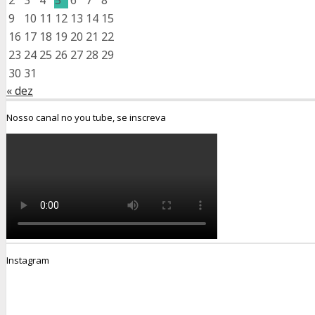
9
10
11
12
13
14
15
16
17
18
19
20
21
22
23
24
25
26
27
28
29
30
31
« dez
Nosso canal no you tube, se inscreva
Instagram