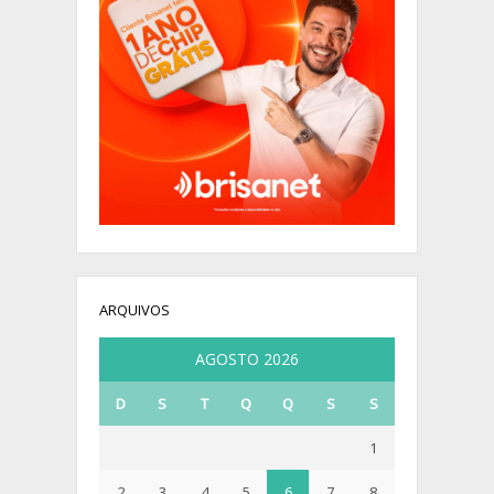
ARQUIVOS
AGOSTO 2026
D
S
T
Q
Q
S
S
1
2
3
4
5
6
7
8