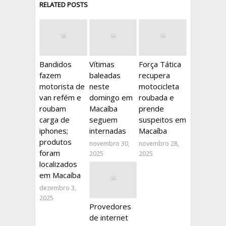
RELATED POSTS
Bandidos
Vítimas
Força Tática
fazem
baleadas
recupera
motorista de
neste
motocicleta
van refém e
domingo em
roubada e
roubam
Macaíba
prende
carga de
seguem
suspeitos em
iphones;
internadas
Macaíba
produtos
novembro 30,
novembro 28,
foram
2025
2025
localizados
em Macaíba
dezembro 3,
2025
Provedores
de internet