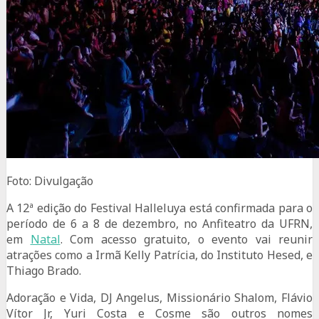
Foto: Divulgação
A 12ª edição do Festival Halleluya está confirmada para o
período de 6 a 8 de dezembro, no Anfiteatro da UFRN,
em
Natal
. Com acesso gratuito, o evento vai reunir
atrações como a Irmã Kelly Patrícia, do Instituto Hesed, e
Thiago Brado.
Adoração e Vida, DJ Angelus, Missionário Shalom, Flávio
Vítor Jr, Yuri Costa e Cosme são outros nomes