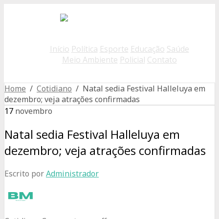
Início
Política
Esporte
Educação
Saúde
Meio Ambiente
Policial
Contato
Home
/
Cotidiano
/ Natal sedia Festival Halleluya em
dezembro; veja atrações confirmadas
17
novembro
Natal sedia Festival Halleluya em
dezembro; veja atrações confirmadas
Escrito por
Administrador