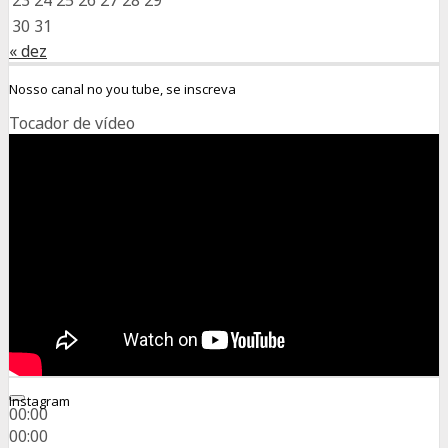
30
31
« dez
Nosso canal no you tube, se inscreva
Tocador de vídeo
Instagram
00:00
00:00